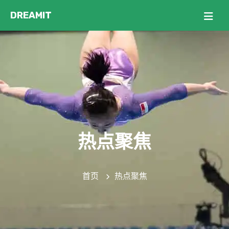
热点聚焦
首页
热点聚焦