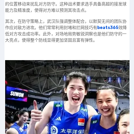
的位置移动来扰乱对方防守。这种战术要求选手具备高超的接发球
能力及精准度，使得对方难以预测其攻击点。
其次，在防守策略上，武汉队强调整体配合，以默契无间的团队协
作应对敌方进攻。他们常常利用封堵和拦网技巧有
beats365
效降
低对方攻击成功率。此外，对场地局势敏锐洞察也是他们防守的一
大亮点，使得整个防线显得更加坚固且富有弹性。