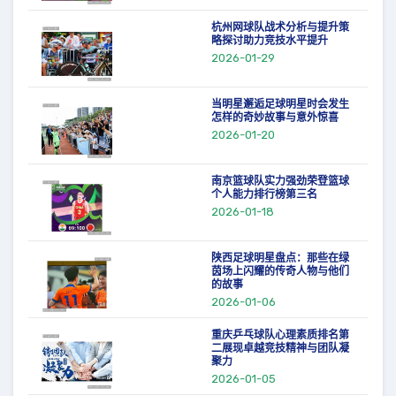
杭州网球队战术分析与提升策
略探讨助力竞技水平提升
2026-01-29
当明星邂逅足球明星时会发生
怎样的奇妙故事与意外惊喜
2026-01-20
南京篮球队实力强劲荣登篮球
个人能力排行榜第三名
2026-01-18
陕西足球明星盘点：那些在绿
茵场上闪耀的传奇人物与他们
的故事
2026-01-06
重庆乒乓球队心理素质排名第
二展现卓越竞技精神与团队凝
聚力
2026-01-05