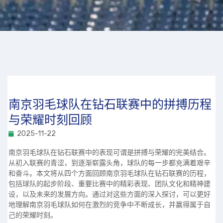
南京羽毛球队在钻石联赛中的拼搏历程
与荣耀时刻回顾
2025-11-22
南京羽毛球队在钻石联赛中的表现可谓是拼搏与荣耀的完美结合。
从初入联赛的青涩，到逐渐崭露头角，球队的每一步都充满着艰辛
和奋斗。本文将从四个方面回顾南京羽毛球队在钻石联赛的历程，
包括球队的起步阶段、重要比赛中的精彩表现、团队文化和精神建
设，以及未来的发展方向。通过对这些方面的深入探讨，可以更好
地理解南京羽毛球队如何在激烈的竞争中不断成长，并赢得属于自
己的荣耀时刻。