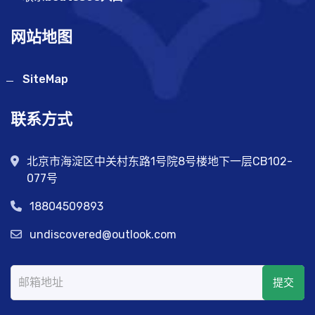
网站地图
SiteMap
联系方式
北京市海淀区中关村东路1号院8号楼地下一层CB102-
077号
18804509893
undiscovered@outlook.com
提交