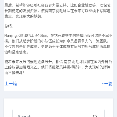
最后，希望能够吸引社会各界力量支持，比如企业赞助等，以保障
长期稳定的发展资源，使得南京羽毛球队在未来可以继续书写辉煌
篇章，实现更大的梦想。
总结：
Nanjing 羽毛球队历经风雨，在钻石联赛中的拼搏历程可谓是不屈不
挠。他们从起步阶段的小队伍成长为如今具备竞争力的一流团队，
不仅靠的是优异成绩，更是源于全体成员共同努力所形成的深厚情
谊和坚定信念。
随着未来发展的规划逐渐展开，相信 南京 羽毛球队将在国内外舞台
上绽放更加耀眼光芒。他们将继续秉持拼搏精神，为实现新的辉煌
而不懈奋斗！
上一篇
下一篇