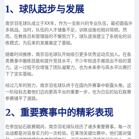
1、球队起步与发展
南京羽毛球队成立于XX年，作为一支新兴的专业队伍，最初面临许
多挑战。当时，队伍的人才储备不足，训练设施也相对简陋。然
而，在教练员和管理层的不懈努力下，球队逐渐建立了系统化的训
练模式，为后来的发展奠定了基础。
随着时间推移，南京羽毛球队开始吸引更多优秀运动员加入。在各
类赛事中磨练技能和提升竞技水平，不少年轻选手展现出不俗的潜
力。这一过程不仅增强了团队凝聚力，也为未来参与高水平比赛打
下了坚实基础。
经过几年的努力，南京羽毛球队终于在国内外赛事中崭露头角。这
一阶段标志着他们迈向更高平台的重要一步，也为日后的钻石联赛
参赛铺平了道路。
2、重要赛事中的精彩表现
在参加钻石联赛期间，南京羽毛球队经历了诸多重要赛事，每一次
出战都是对自身实力的一次检验。在某场关键比赛中，他们面对强