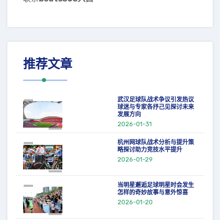
推荐文章
武汉足球队战术争议引发热议
球迷与专家各抒己见探讨未来
发展方向
2026-01-31
杭州网球队战术分析与提升策
略探讨助力竞技水平提升
2026-01-29
当明星邂逅足球明星时会发生
怎样的奇妙故事与意外惊喜
2026-01-20